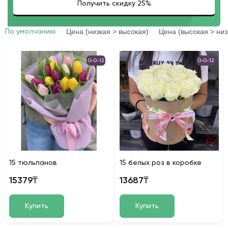
Цена (низкая > высокая)
Цена (высокая > низ
По умолчанию
0-0-12
0-0-12
15 тюльпанов
15 белых роз в коробке
15379₸
13687₸
Купить
Купить