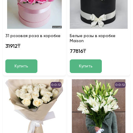
31 розовая роза в коробке
Белые розы в коробке
Maison
31912₸
77816₸
Купить
Купить
0-0-12
0-0-12