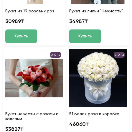
Букет из 19 розовых роз
Букет из лилий "Нежность"
30989₸
34987₸
Купить
Купить
0-0-12
0-0-12
Букет невесты с розами и
51 белая роза в коробке
каллами
46060₸
53827₸