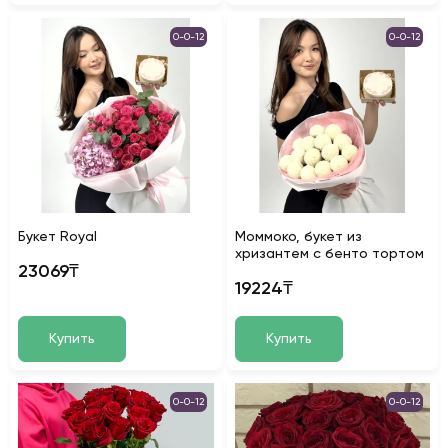
0-0-12
0-0-12
Букет Royal
Моммоко, букет из
хризантем с бенто тортом
23069₸
19224₸
Купить
Купить
0-0-12
0-0-12