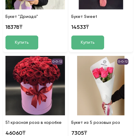
Букет "Дриада"
Букет Sweet
18378₸
14533₸
Купить
Купить
0-0-12
0-0-12
51 красная роза в коробке
Букет из 5 розовых роз
46060₸
7305₸