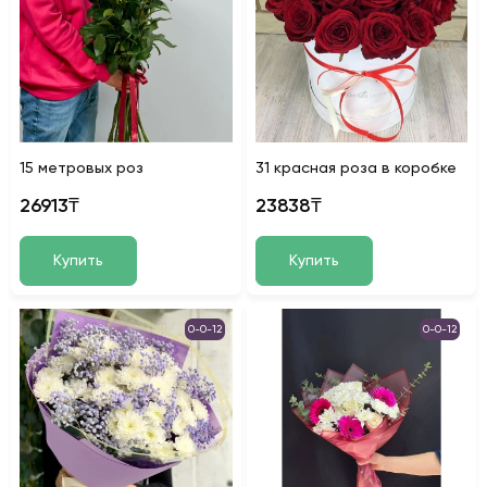
15 метровых роз
31 красная роза в коробке
26913₸
23838₸
Купить
Купить
0-0-12
0-0-12