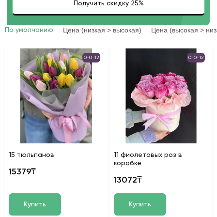
Цена (низкая > высокая)
Цена (высокая > низ
По умолчанию
0-0-12
0-0-12
15 тюльпанов
11 фиолетовых роз в
коробке
15379₸
13072₸
Купить
Купить