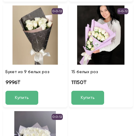
0-0-12
0-0-12
Букет из 9 белых роз
15 белых роз
9996₸
11150₸
Купить
Купить
0-0-12