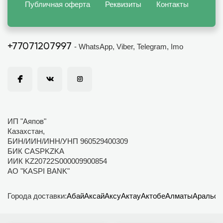
Публичная оферта
Реквизиты
Контакты
+77071207997
- WhatsApp, Viber, Telegram, Imo
ИП "Аяпов"
Казахстан,
БИН/ИИН/ИНН/УНП 960529400309
БИК CASPKZKA
ИИК KZ20722S000009900854
АО "KASPI BANK"
Города доставки:
Абай
Аксай
Аксу
Актау
Актобе
Алматы
Аральск