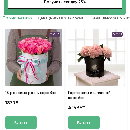
Цена (низкая > высокая)
Цена (высокая > низ
По умолчанию
0-0-12
0-0-12
15 розовых роз в коробке
Гортензии в шляпной
коробке
18378₸
41585₸
Купить
Купить