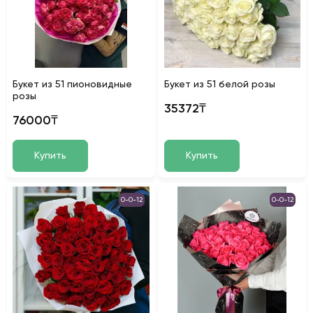
Букет из 51 пионовидные
Букет из 51 белой розы
розы
35372₸
76000₸
Купить
Купить
0-0-12
0-0-12