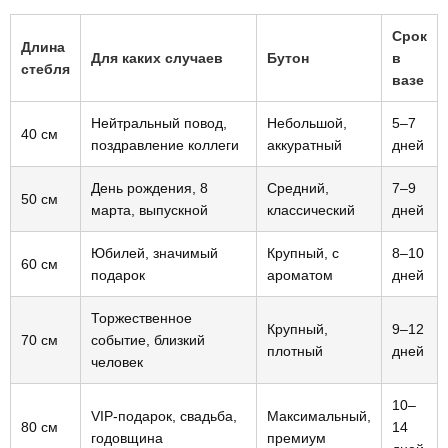
Срок
Длина
Для каких случаев
Бутон
в
стебля
вазе
Нейтральный повод,
Небольшой,
5–7
40 см
поздравление коллеги
аккуратный
дней
День рождения, 8
Средний,
7–9
50 см
марта, выпускной
классический
дней
Юбилей, значимый
Крупный, с
8–10
60 см
подарок
ароматом
дней
Торжественное
Крупный,
9–12
70 см
событие, близкий
плотный
дней
человек
10–
VIP-подарок, свадьба,
Максимальный,
80 см
14
годовщина
премиум