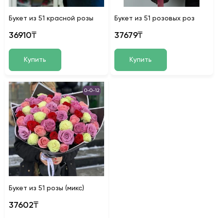
Букет из 51 красной розы
Букет из 51 розовых роз
36910₸
37679₸
Купить
Купить
0-0-12
Букет из 51 розы (микс)
37602₸