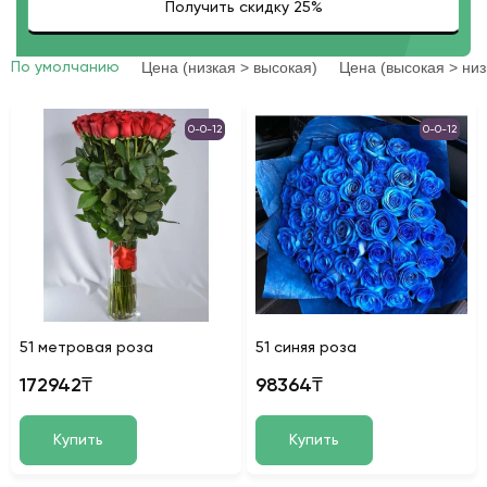
Цена (низкая > высокая)
Цена (высокая > низ
По умолчанию
0-0-12
0-0-12
51 метровая роза
51 синяя роза
172942₸
98364₸
Купить
Купить