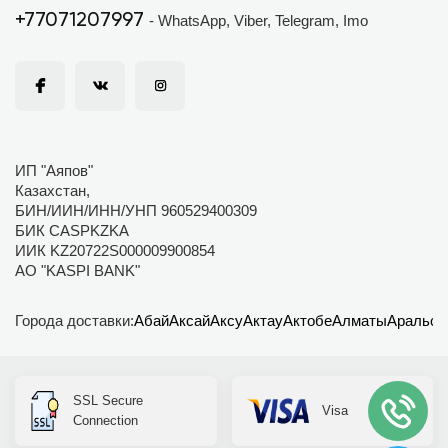
+77071207997
- WhatsApp, Viber, Telegram, Imo
ИП "Аяпов"
Казахстан,
БИН/ИИН/ИНН/УНП 960529400309
БИК CASPKZKA
ИИК KZ20722S000009900854
АО "KASPI BANK"
Города доставки:
Абай
Аксай
Аксу
Актау
Актобе
Алматы
Аральск
SSL Secure
Visa
Connection