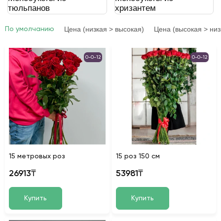
тюльпанов
хризантем
Цена (низкая > высокая)
Цена (высокая > низ
По умолчанию
0-0-12
0-0-12
15 метровых роз
15 роз 150 см
26913₸
53981₸
Купить
Купить