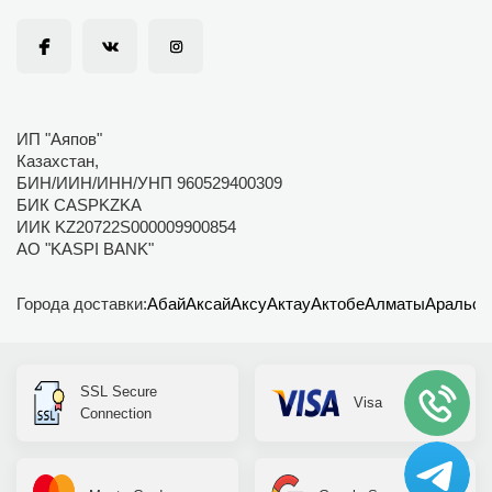
ИП "Аяпов"
Казахстан,
БИН/ИИН/ИНН/УНП 960529400309
БИК CASPKZKA
ИИК KZ20722S000009900854
АО "KASPI BANK"
Города доставки:
Абай
Аксай
Аксу
Актау
Актобе
Алматы
Аральск
SSL Secure
Visa
Connection