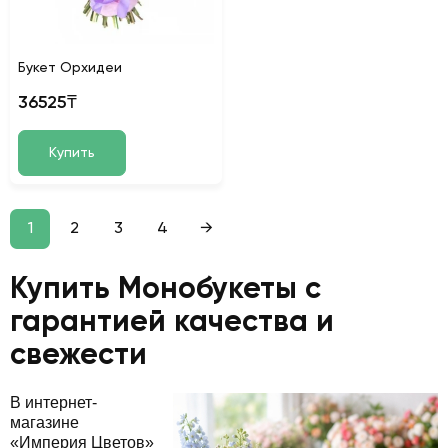
Букет Орхидеи
36525₸
Купить
1
2
3
4
→
Купить Монобукеты с
гарантией качества и
свежести
В интернет-
магазине
«Империя Цветов»