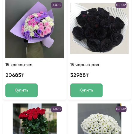
0-0-12
0-0-12
15 хризантем
15 черных роз
20685₸
32988₸
Купить
Купить
0-0-12
0-0-12