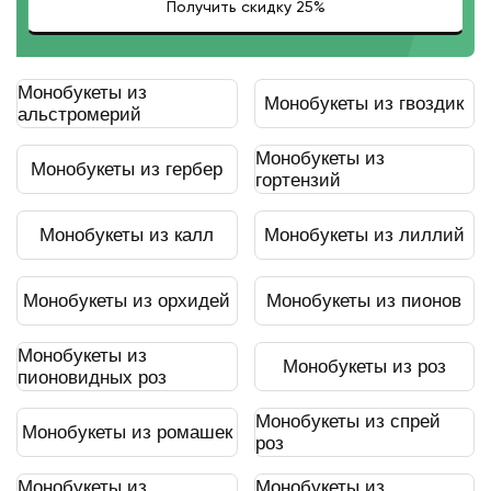
Монобукеты из
Монобукеты из гвоздик
альстромерий
Монобукеты из
Монобукеты из гербер
гортензий
Монобукеты из калл
Монобукеты из лиллий
Монобукеты из орхидей
Монобукеты из пионов
Монобукеты из
Монобукеты из роз
пионовидных роз
Монобукеты из спрей
Монобукеты из ромашек
роз
Монобукеты из
Монобукеты из