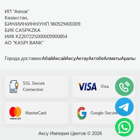
ИП "Аяпов"
Казахстан,
БИН/ИИН/ИНН/УНП 960529400309
БИК CASPKZKA
ИИК KZ20722S000009900854
АО "KASPI BANK"
Города доставки:
Абай
Аксай
Аксу
Актау
Актобе
Алматы
Аральск
SSL Secure
Visa
Connection
MasterCard
Google Secure
Аксу Империя Цветов © 2026