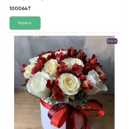
100064₸
Купить
0-0-12