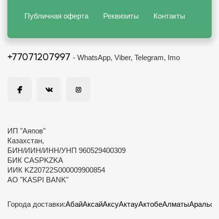
Публичная оферта
Реквизиты
Контакты
+77071207997
- WhatsApp, Viber, Telegram, Imo
ИП "Аяпов"
Казахстан,
БИН/ИИН/ИНН/УНП 960529400309
БИК CASPKZKA
ИИК KZ20722S000009900854
АО "KASPI BANK"
Города доставки:
Абай
Аксай
Аксу
Актау
Актобе
Алматы
Аральск