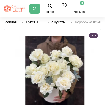
0
Аксу
Поиск
Корзина
Главная
Букеты
VIP букеты
Коробочка нежност
0-0-12