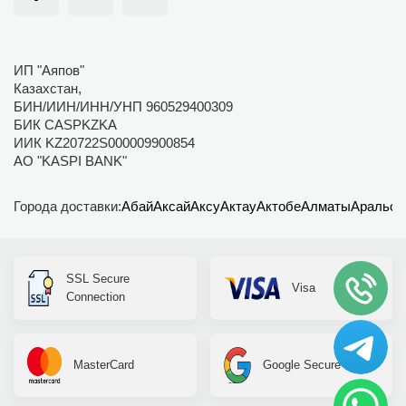
ИП "Аяпов"
Казахстан,
БИН/ИИН/ИНН/УНП 960529400309
БИК CASPKZKA
ИИК KZ20722S000009900854
АО "KASPI BANK"
Города доставки:
Абай
Аксай
Аксу
Актау
Актобе
Алматы
Аральск
SSL Secure
Visa
Connection
MasterCard
Google Secure