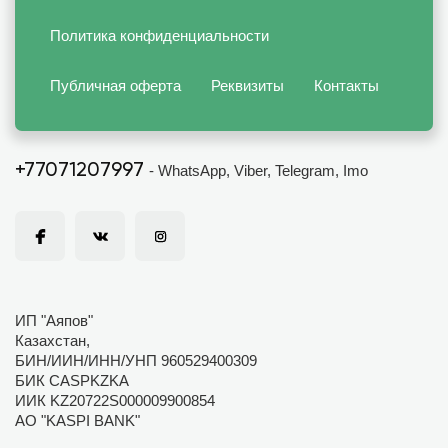
Политика конфиденциальности
Публичная оферта
Реквизиты
Контакты
+77071207997
- WhatsApp, Viber, Telegram, Imo
ИП "Аяпов"
Казахстан,
БИН/ИИН/ИНН/УНП 960529400309
БИК CASPKZKA
ИИК KZ20722S000009900854
АО "KASPI BANK"