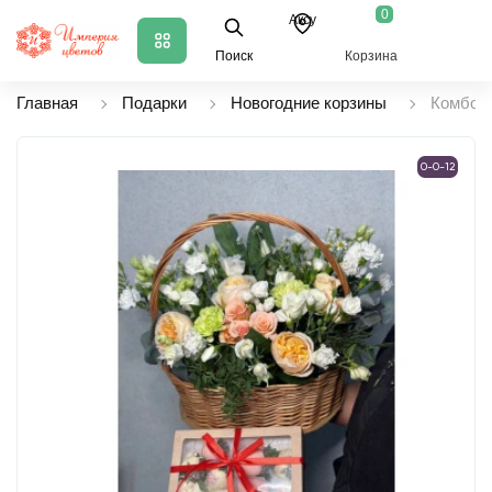
0
Аксу
Поиск
Корзина
Главная
Подарки
Новогодние корзины
Комбо с
0-0-12