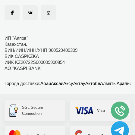
ИП "Аяпов"
Казахстан,
БИН/ИИН/ИНН/УНП 960529400309
БИК CASPKZKA
ИИК KZ20722S000009900854
АО "KASPI BANK"
Города доставки:
Абай
Аксай
Аксу
Актау
Актобе
Алматы
Аральск
SSL Secure
Visa
Connection