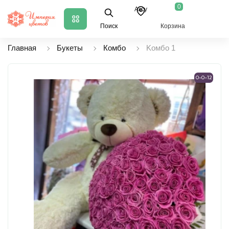
0
Аксу
Поиск
Корзина
Главная
Букеты
Комбо
Koмбo 1
0-0-12