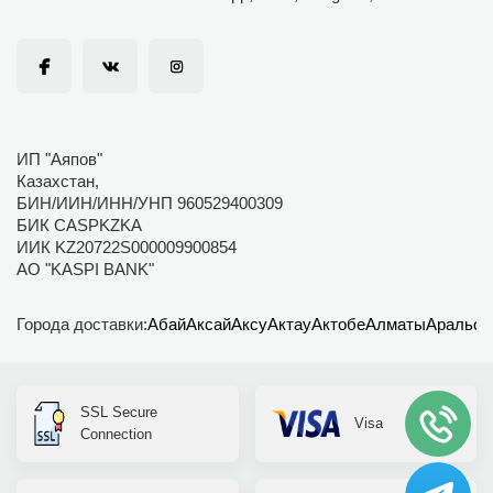
ИП "Аяпов"
Казахстан,
БИН/ИИН/ИНН/УНП 960529400309
БИК CASPKZKA
ИИК KZ20722S000009900854
АО "KASPI BANK"
Города доставки:
Абай
Аксай
Аксу
Актау
Актобе
Алматы
Аральск
SSL Secure
Visa
Connection