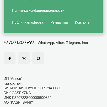
Политика конфиденциальности
Публичная оферта
Реквизиты
Контакты
+77071207997
- WhatsApp, Viber, Telegram, Imo
ИП "Аяпов"
Казахстан,
БИН/ИИН/ИНН/УНП 960529400309
БИК CASPKZKA
ИИК KZ20722S000009900854
АО "KASPI BANK"