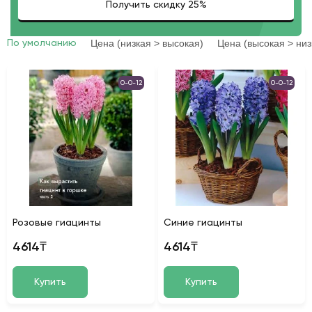
Цена (низкая > высокая)
Цена (высокая > низ
По умолчанию
0-0-12
0-0-12
Розовые гиацинты
Синие гиацинты
4614₸
4614₸
Купить
Купить