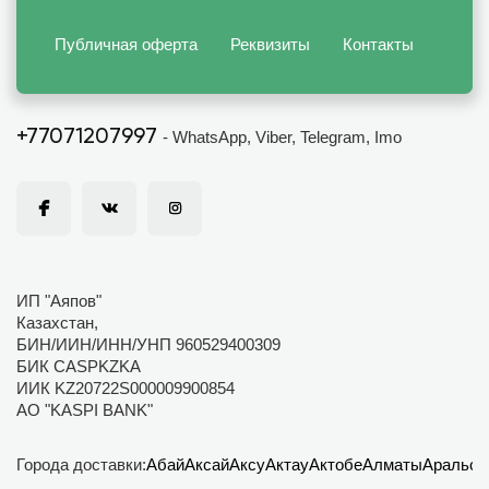
Публичная оферта
Реквизиты
Контакты
+77071207997
- WhatsApp, Viber, Telegram, Imo
ИП "Аяпов"
Казахстан,
БИН/ИИН/ИНН/УНП 960529400309
БИК CASPKZKA
ИИК KZ20722S000009900854
АО "KASPI BANK"
Города доставки:
Абай
Аксай
Аксу
Актау
Актобе
Алматы
Аральск