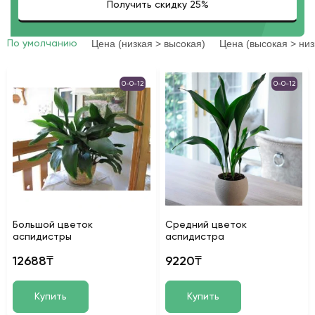
Цена (низкая > высокая)
Цена (высокая > низ
По умолчанию
0-0-12
0-0-12
Большой цветок
Средний цветок
аспидистры
аспидистра
12688₸
9220₸
Купить
Купить