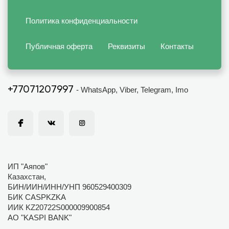
Политика конфиденциальности
Публичная оферта
Реквизиты
Контакты
+77071207997
- WhatsApp, Viber, Telegram, Imo
ИП "Аяпов"
Казахстан,
БИН/ИИН/ИНН/УНП 960529400309
БИК CASPKZKA
ИИК KZ20722S000009900854
АО "KASPI BANK"