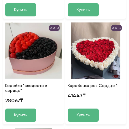
Купить
Купить
0-0-12
0-0-12
Коробка "сладости в
Коробочка роз Сердце 1
сердце"
41447₸
28067₸
Купить
Купить