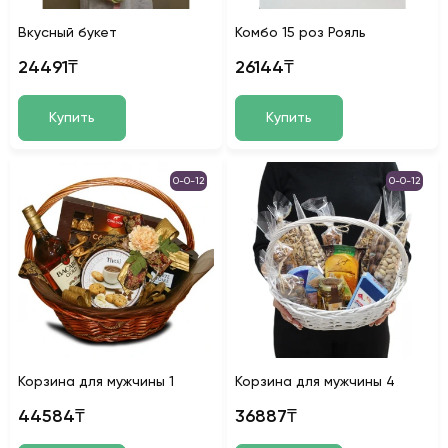
Вкусный букет
Комбо 15 роз Рояль
24491₸
26144₸
Купить
Купить
0-0-12
0-0-12
Корзина для мужчины 1
Корзина для мужчины 4
44584₸
36887₸