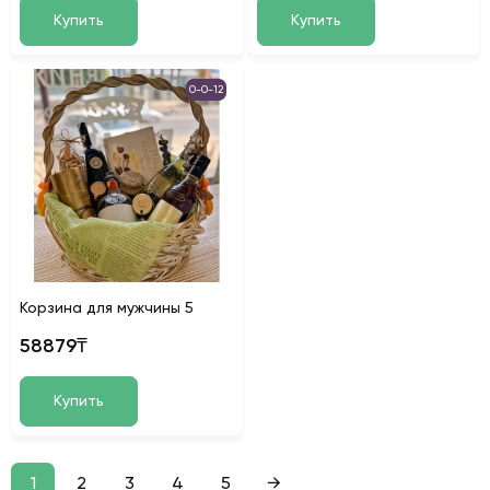
Купить
Купить
0-0-12
Корзина для мужчины 5
58879₸
Купить
1
2
3
4
5
→