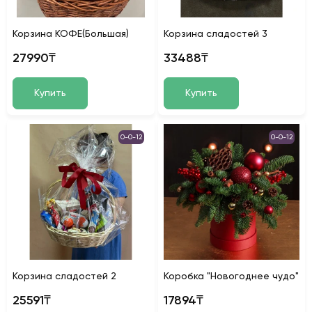
Корзина КОФЕ(Большая)
Корзина сладостей 3
27990₸
33488₸
Купить
Купить
0-0-12
0-0-12
Корзина сладостей 2
Коробка "Новогоднее чудо"
25591₸
17894₸