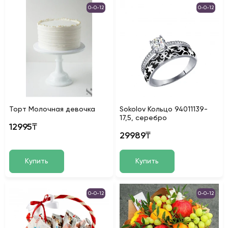
0-0-12
0-0-12
Торт Молочная девочка
Sokolov Кольцо 94011139-
17,5, серебро
12995₸
29989₸
Купить
Купить
0-0-12
0-0-12