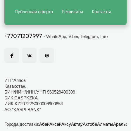
Публичная оферта
Реквизиты
Контакты
+77071207997
- WhatsApp, Viber, Telegram, Imo
ИП "Аяпов"
Казахстан,
БИН/ИИН/ИНН/УНП 960529400309
БИК CASPKZKA
ИИК KZ20722S000009900854
АО "KASPI BANK"
Города доставки:
Абай
Аксай
Аксу
Актау
Актобе
Алматы
Аральск