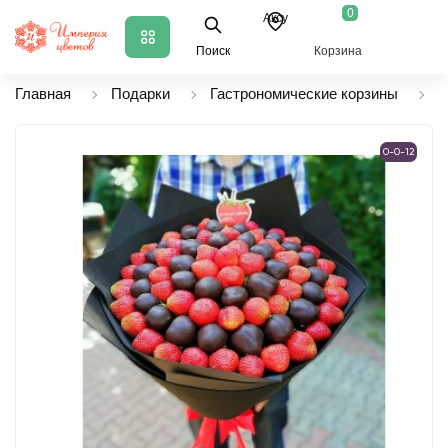
0
Аксу
Поиск
Корзина
Главная
Подарки
Гастрономические корзины
Ф
0-0-12