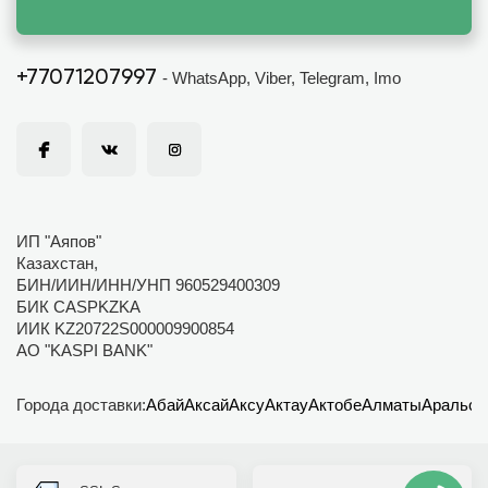
+77071207997
- WhatsApp, Viber, Telegram, Imo
ИП "Аяпов"
Казахстан,
БИН/ИИН/ИНН/УНП 960529400309
БИК CASPKZKA
ИИК KZ20722S000009900854
АО "KASPI BANK"
Города доставки:
Абай
Аксай
Аксу
Актау
Актобе
Алматы
Аральск