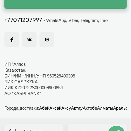
+77071207997
- WhatsApp, Viber, Telegram, Imo
ИП "Аяпов"
Казахстан,
БИН/ИИН/ИНН/УНП 960529400309
БИК CASPKZKA
ИИК KZ20722S000009900854
АО "KASPI BANK"
Города доставки:
Абай
Аксай
Аксу
Актау
Актобе
Алматы
Аральск