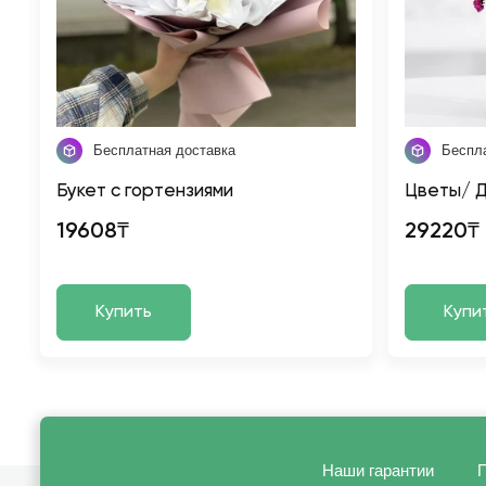
Бесплатная доставка
Беспл
Букет с гортензиями
Цветы/ Д
19608₸
29220₸
Купить
Купи
Наши гарантии
П