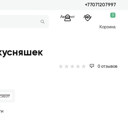
+77071207997
0
Аккаунт
Аксу
Корзина
вкусняшек
0 отзывов
2989₸
ги