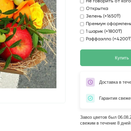
Не говорить от ког
Открытка
Зелень (+1650₸)
Премиум оформлени
1 шарик (+1800₸)
Раффаэлло (+4200₸
Купить
Доставка в теч
Гарантия свеже
Завоз цветов был 06.08.
свежим в течение 8 дней