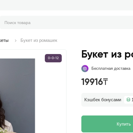
кеты
Букет из ромашек
Букет из 
0-0-12
Бесплатная доставка
19916₸
Кэшбек бонусами
Купить