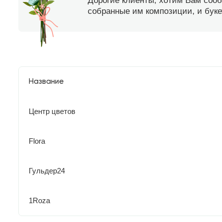
Дорогие клиенты, хотим Вам соо
собранные им композиции, и букет
Название
Центр цветов
Flora
Гульдер24
1Roza