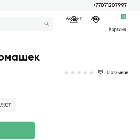
+77071207997
0
Аккаунт
Аксу
Корзина
ромашек
0 отзывов
1992₸