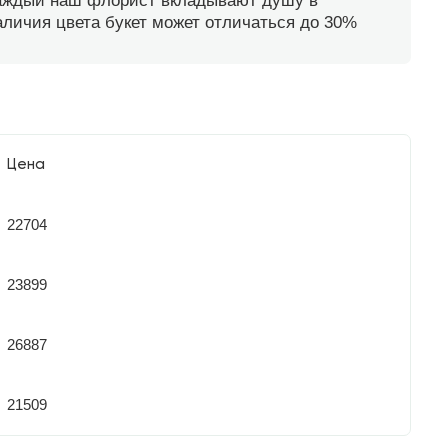
каждый наш флорист вкладывают душу в
наличия цвета букет может отличаться до 30%
Цена
22704
23899
26887
21509