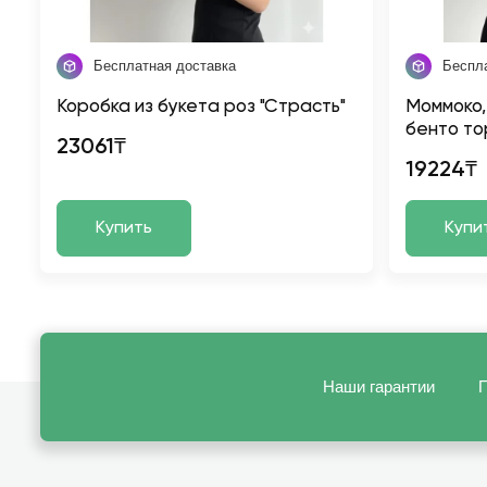
Бесплатная доставка
Беспл
Коробка из букета роз "Страсть"
Моммоко,
бенто то
23061₸
19224₸
Купить
Купи
Наши гарантии
П