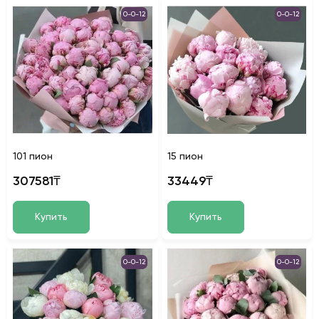
0-0-12
0-0-12
101 пион
15 пион
307581₸
33449₸
Купить
Купить
0-0-12
0-0-12