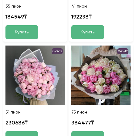
35 пион
41 пион
184549₸
192238₸
Купить
Купить
0-0-12
0-0-12
51 пион
75 пион
230686₸
384477₸