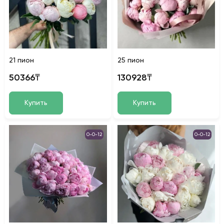
21 пион
25 пион
50366₸
130928₸
Купить
Купить
0-0-12
0-0-12