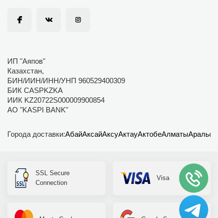
ИП "Аяпов"
Казахстан,
БИН/ИИН/ИНН/УНП 960529400309
БИК CASPKZKA
ИИК KZ20722S000009900854
АО "KASPI BANK"
Города доставки:
Абай
Аксай
Аксу
Актау
Актобе
Алматы
Аральск
SSL Secure
Visa
Connection