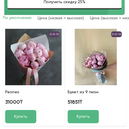
Цена (низкая > высокая)
Цена (высокая > низ
По умолчанию
0-0-12
0-0-12
Peones
Букет из 9 пион
31000₸
51851₸
Купить
Купить