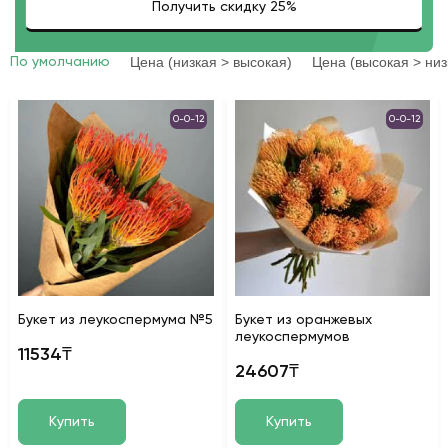
Цена (низкая > высокая)
Цена (высокая > низ
По умолчанию
0-0-12
0-0-12
Букет из леукоспермума №5
Букет из оранжевых
леукоспермумов
11534₸
24607₸
Купить
Купить