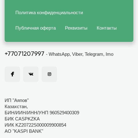
Политика конфиденциальности
Публичная оферта
Реквизиты
Контакты
+77071207997
- WhatsApp, Viber, Telegram, Imo
ИП "Аяпов"
Казахстан,
БИН/ИИН/ИНН/УНП 960529400309
БИК CASPKZKA
ИИК KZ20722S000009900854
АО "KASPI BANK"