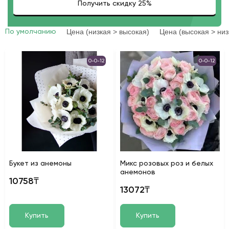
Цена (низкая > высокая)
Цена (высокая > низ
По умолчанию
0-0-12
0-0-12
Букет из анемоны
Микс розовых роз и белых
анемонов
10758₸
13072₸
Купить
Купить