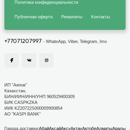
Политика конфиденциальности
Публичная оферта
Реквизиты
Контакты
+77071207997
- WhatsApp, Viber, Telegram, Imo
ИП "Аяпов"
Казахстан,
БИН/ИИН/ИНН/УНП 960529400309
БИК CASPKZKA
ИИК KZ20722S000009900854
АО "KASPI BANK"
Города доставки:
Абай
Аксай
Аксу
Актау
Актобе
Алматы
Аральск