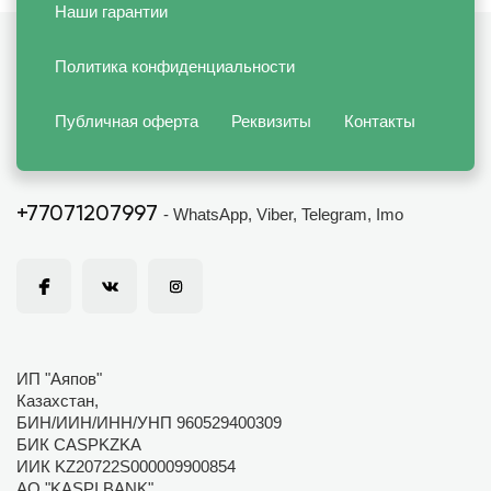
Наши гарантии
Политика конфиденциальности
Публичная оферта
Реквизиты
Контакты
+77071207997
- WhatsApp, Viber, Telegram, Imo
ИП "Аяпов"
Казахстан,
БИН/ИИН/ИНН/УНП 960529400309
БИК CASPKZKA
ИИК KZ20722S000009900854
АО "KASPI BANK"