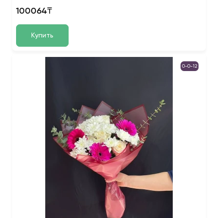
100064₸
Купить
0-0-12