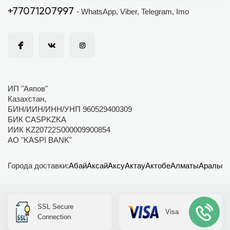
+77071207997
- WhatsApp, Viber, Telegram, Imo
ИП "Аяпов"
Казахстан,
БИН/ИИН/ИНН/УНП 960529400309
БИК CASPKZKA
ИИК KZ20722S000009900854
АО "KASPI BANK"
Города доставки:
Абай
Аксай
Аксу
Актау
Актобе
Алматы
Аральск
SSL Secure
Visa
Connection