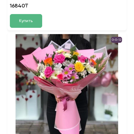
16840₸
Купить
0-0-12